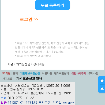
무료 등록하기
로그인 >>
* 내용요약 : 지역-충남 천안시, 학교 전공이 수학 과외교사가 충남
천안시에서 과외학생을 구하고 있습니다. 분야는 수학입니다. 상
세한 내용은 과외상담때 이야기나누십시요.
* 태그: 추천 천안시 과외선생님
서울
>
과외선생님
> 상세내용
PC화면
|
공지
|
개인정보취급방침
|
이용약관
|
법적책임한계
|
취업사기주의
|
주의사항
|
과외교습신고 안내
사이트맵