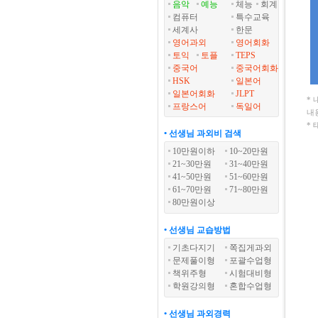
음악
예능
체능
회계
컴퓨터
특수교육
세계사
한문
영어과외
영어회화
토익
토플
TEPS
중국어
중국어회화
HSK
일본어
일본어회화
JLPT
*
프랑스어
독일어
내
*
• 선생님 과외비 검색
10만원이하
10~20만원
21~30만원
31~40만원
41~50만원
51~60만원
61~70만원
71~80만원
80만원이상
• 선생님 교습방법
기초다지기
쪽집게과외
문제풀이형
포괄수업형
책위주형
시험대비형
학원강의형
혼합수업형
• 선생님 과외경력