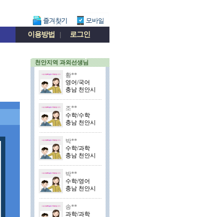
이용방법
|
로그인
천안지역 과외선생님
황**
영어/국어
충남 천안시
조**
수학/수학
충남 천안시
박**
수학/과학
충남 천안시
박**
수학/영어
충남 천안시
송**
과학/과학