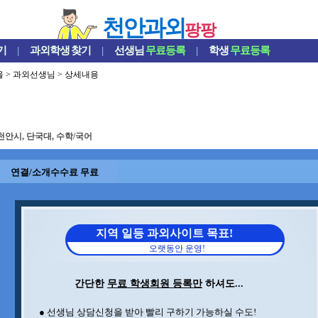
천안과외
팡팡
기
|
과외학생
찾기
|
선생님
무료등록
|
학생
무료등록
울
>
과외선생님
> 상세내용
천안시, 단국대, 수학/국어
연결/소개수수료 무료
지역 일등 과외사이트 목표!
오랫동안 운영!
간단한
무료 학생회원 등록만
하셔도...
● 선생님 상담신청을 받아 빨리 구하기 가능하실 수도!