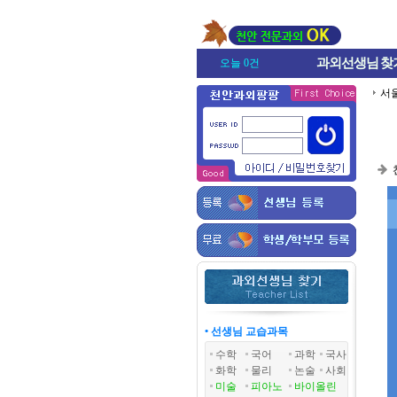
과외선생님
찾
오늘 0건
서
• 선생님 교습과목
수학
국어
과학
국사
화학
물리
논술
사회
미술
피아노
바이올린