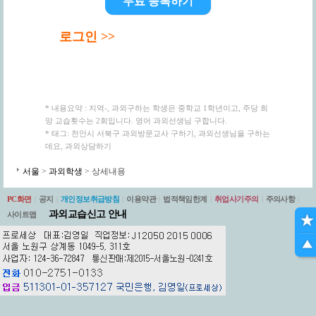
무료 등록하기
로그인 >>
* 내용요약 : 지역-, 과외구하는 학생은 중학교 1학년이고, 주당 희
망 교습횟수는 2회입니다. 영어 과외선생님 구합니다.
* 태그: 천안시 서북구 과외방문교사 구하기, 과외선생님을 구하는
데요, 과외상담하기
서울
>
과외학생
> 상세내용
PC화면
|
공지
|
개인정보취급방침
|
이용약관
|
법적책임한계
|
취업사기주의
|
주의사항
|
과외교습신고 안내
사이트맵