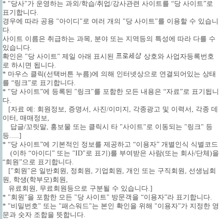
* "당사"가 운영하는 과외/학습/취업/강사관련 사이트를 “당 사이트”로
표기합니다.
경우에 따라 공용 "아이디"로 여러 개의 "당 사이트"를 이용할 수 있습니
다.
사이트 이름은 취급하는 과목, 분야 또는 지역등의 특성에 따라 다를 수
있습니다.
확인은 "당 사이트" 제일 아래 표시된
상호와 사업자등록번호
로 하시면 됩니다.
* 마우스 클릭(선택버튼 누름)에 의해 인터넷상으로 연결되어있는 상태
를 “링크”로 표기합니다.
* "당 사이트”에 등록된 "링크"를 포함한 모든 내용은 “자료”로 표기됩니
다.
[자료 예: 회원정보, 증명서, 사진/이미지, 각종광고 및 이력서, 각종 데
이터, 매매정보,
답글/꼬릿말, 홍보물 또는 클릭시 타 "사이트"로 이동되는 "링크" 등
등.....]
* “당 사이트”에 기본적인 정보를 제공하고 “이용자” 개별인식 식별코드
(이하 “아이디” 또는 "ID"로 표기)를 부여받은 사람(또는 회사/단체)을
“회원”으로 표기합니다.
["회원"은 일반회원, 정회원, 기업회원, 개인 또는 구직회원, 선생님회
원, 학생(학부모)회원,
유료회원, 무료회원등으로 구분될 수 있습니다.]
* "회원"을 포함한 모든 "당 사이트" 방문객을 “이용자”라 표기합니다.
* "비밀번호" 또는 "패스워드"는 본인 확인을 위해 "이용자"가 지정한 영
문과 숫자 조합을 뜻합니다.