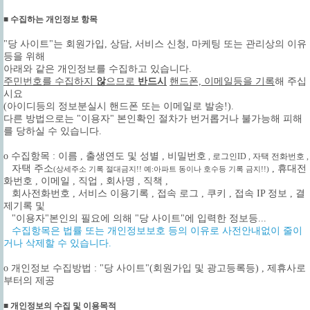
■ 수집하는 개인정보 항목
"당 사이트"는 회원가입, 상담, 서비스 신청, 마케팅 또는 관리상의 이유
등을 위해
아래와 같은 개인정보를 수집하고 있습니다.
주민번호를 수집하지
않
으므로
반드시
핸드폰, 이메일등을 기록
해 주십
시요
(아이디등의 정보분실시 핸드폰 또는 이메일로 발송!).
다른 방법으로는 "이용자" 본인확인 절차가 번거롭거나 불가능해 피해
를 당하실 수 있습니다.
ο 수집항목 : 이름 , 출생연도 및 성별
, 비밀번호
, 로그인ID , 자택 전화번호 ,
자택 주소
, 휴대전
(상세주소 기록 절대금지!! 예:아파트 동이나 호수등 기록 금지!!)
화번호 , 이메일 , 직업 , 회사명 , 직책 ,
회사전화번호 , 서비스 이용기록 , 접속 로그 , 쿠키 , 접속 IP 정보 , 결
제기록 및
"이용자"본인의 필요에 의해 "당 사이트"에 입력한 정보등...
수집항목은 법률 또는 개인정보보호 등의 이유로 사전안내없이 줄이
거나 삭제할 수 있습니다.
ο 개인정보 수집방법 : "당 사이트"(회원가입 및 광고등록등) , 제휴사로
부터의 제공
■ 개인정보의 수집 및 이용목적