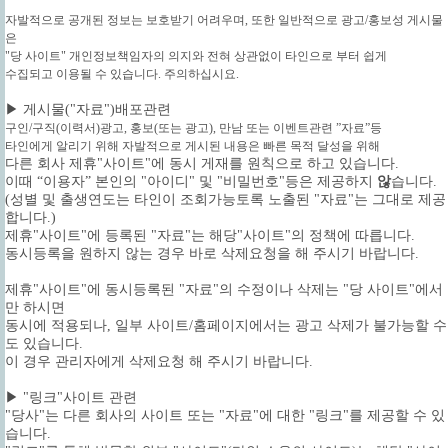
자발적으로 공개된 정보는 보호받기 어려우며, 또한 일반적으로 광고/홍보성 게시물
은
"당 사이트" 개인정보책임자의 의지와 전혀 상관없이 타인으로 부터 쉽게
수집되고 이용될 수 있습니다. 주의하십시요.
▶ 게시물("자료")배포관련
구인/구직(이력서)광고, 홍보(또는 광고), 만남 또는 이벤트관련 ”자료”등
타인에게 알리기 위해 자발적으로 게시된 내용은 빠른 목적 달성을 위해
다른 회사 제휴"사이트"에 동시 게재를 원칙으로 하고 있습니다.
이때 “이용자” 본인의 "아이디" 및 "비밀번호"등은 제공하지
않
습니다.
(성별 및 출생연도는 타인이 조회가능토록 노출된 "자료"는 그대로 제공
합니다.)
제휴"사이트"에 등록된 "자료"는 해당"사이트"의 정책에 따릅니다.
동시등록을 원하지 않는 경우 바로 삭제요청을 해 주시기 바랍니다.
제휴"사이트"에 동시등록된 "자료"의 수정이나 삭제는 "당 사이트"에서
만 하시면
동시에 적용되나, 일부 사이트/홈페이지에서는 광고 삭제가 불가능할 수
도 있습니다.
이 경우 관리자에게 삭제요청 해 주시기 바랍니다.
▶ "링크"사이트 관련
"당사"는 다른 회사의 사이트 또는 "자료"에 대한 "링크"를 제공할 수 있
습니다.