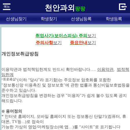
천안과외
팡팡
선생님찾기
학생찾기
선생님등록
학생등록
취업사기(보이스피싱) 주의
보기
주의사항
보기
중요안내
보기
개인정보취급방침
이용약관과 법적책임한계도 반드시 확인바랍니다.....
이용약관
,
법적책
임한계
(이하 “당사”라 표기함)는 주요정보 암호화를 포함한
"
"
"정보통신망 이용촉진 및 정보보호"에 관한 법률과 통신비밀보호법등을
준수하고 있습니다.
개인정보취급방침을 변경하는 경우 "이용자"가 쉽게 볼수 있도록 공지
해드립니다.
⊙ 용어정의
* 인터넷 홈페이지, 모바일 홈페이지 또는 정보통신 단말기(컴퓨터, 휴
대폰, TV등...)로 접속이
가능한 가상의 영업/마케팅장소(예:앱…)를 “사이트”로 표기됩니다