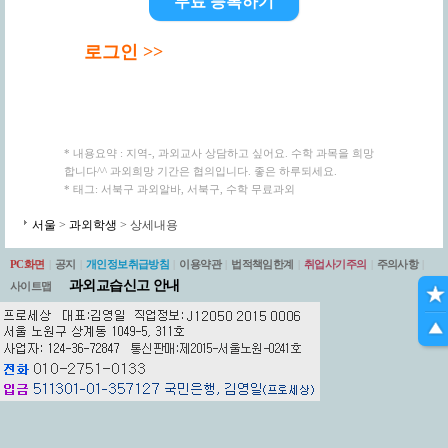
무료 등록하기
로그인 >>
* 내용요약 : 지역-, 과외교사 상담하고 싶어요. 수학 과목을 희망
합니다^^ 과외희망 기간은 협의입니다. 좋은 하루되세요.
* 태그: 서북구 과외알바, 서북구, 수학 무료과외
서울
>
과외학생
> 상세내용
PC화면
|
공지
|
개인정보취급방침
|
이용약관
|
법적책임한계
|
취업사기주의
|
주의사항
|
과외교습신고 안내
사이트맵