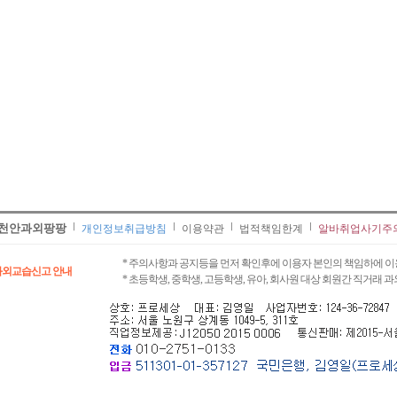
김** 수학 , 양** 영어
김** 수학 , 이** 수학/영어
김** 영어/일본어 , 윤** 물리
김** 수학 , 홍* 수학
임** 과학/수학 , 박** 영어/토익
김** 수학/영어 ,
천안과외팡팡
개인정보취급방침
이용약관
법적책임한계
알바취업사기주
* 주의사항과 공지등을 먼저 확인후에 이용자 본인의 책임하에 이
과외교습신고 안내
* 초등학생, 중학생, 고등학생, 유아, 회사원 대상 회원간 직거래 