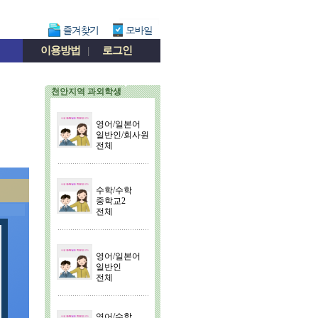
이용방법
|
로그인
천안지역 과외학생
영어/일본어
일반인/회사원
전체
수학/수학
중학교2
전체
영어/일본어
일반인
전체
영어/수학