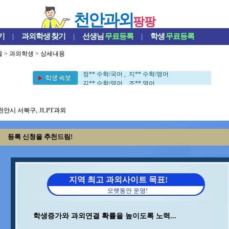
천안과외
팡팡
기
|
과외학생
찾기
|
선생님
무료등록
|
학생
무료등록
울
>
과외학생
> 상세내용
오** 수학 , 김** 수학
서** 수학/과학 , 김** 바이올린
정** 수학/국어 , 지** 수학/영어
김** 수학/영어 , 조** 영어
김** 수학/과학 , 조** 수학
이** 수학 , 석** 수학/국어
안** 수학 , 장** 중국어/중국어회화
천안시 서북구, JLPT과외
이** 영어 , 이** 수학/과학
변** 수학/과학 , 박** 수학
등록 신청을 추천드림!
김** 수학 , 박** 수학/영어
최** 일본어/일본어회화 , 김** 회계
최** 수학/과학 , 중** 과학
송* 영어/과학 , 구** 수학
강** 수학 , 이** 수학/영어
지역 최고 과외사이트 목표!
백** 수학 , 안** 수학
오랫동안 운영!
윤** 영어 , 김** 영어
김** 수학 , 정** 과학/국어
최** 수학 , 이** 수학/국어
학생증가와 과외연결 확률을 높이도록 노력...
민** 과학/영어 , 이** 중국어회화/중국어
김** 수학 , 양** 영어