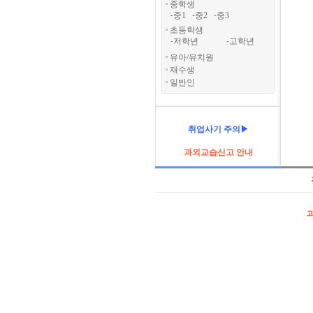
중학생
중1
중2
중3
-
-
-
초등학생
저학년
고학년
-
-
유아/유치원
재수생
일반인
취업사기 주의▶
과외교습신고 안내