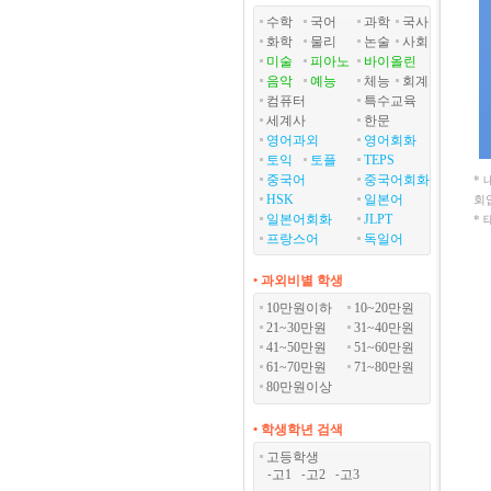
수학
국어
과학
국사
화학
물리
논술
사회
미술
피아노
바이올린
음악
예능
체능
회계
컴퓨터
특수교육
세계사
한문
영어과외
영어회화
토익
토플
TEPS
중국어
중국어회화
*
HSK
일본어
회
일본어회화
JLPT
*
프랑스어
독일어
• 과외비별 학생
10만원이하
10~20만원
21~30만원
31~40만원
41~50만원
51~60만원
61~70만원
71~80만원
80만원이상
• 학생학년 검색
고등학생
고1
고2
고3
-
-
-