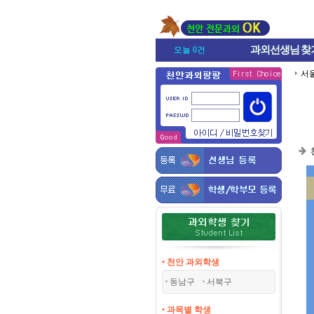
과외선생님
찾
오늘 0건
서
• 천안 과외학생
동남구
서북구
• 과목별 학생