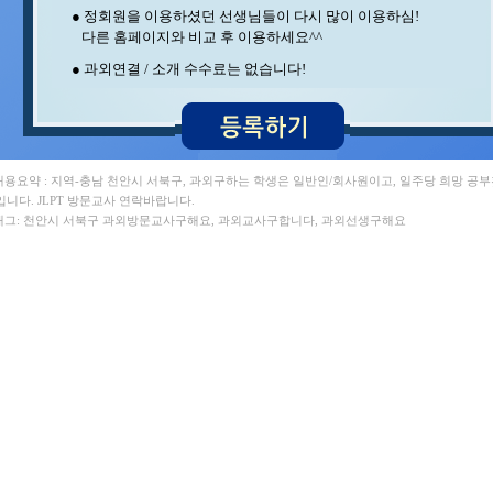
● 정회원을 이용하셨던 선생님들이 다시 많이 이용하심!
김** 수학 , 이** 수학/영어
다른 홈페이지와 비교 후 이용하세요^^
김** 영어/일본어 , 윤** 물리
김** 수학 , 홍* 수학
● 과외연결 / 소개 수수료는 없습니다!
임** 과학/수학 , 박** 영어/토익
김** 수학/영어 ,
오** 수학 , 김** 수학
서** 수학/과학 , 김** 바이올린
정** 수학/국어 , 지** 수학/영어
김** 수학/영어 , 조** 영어
 내용요약 : 지역-충남 천안시 서북구, 과외구하는 학생은 일반인/회사원이고, 일주당 희망 공부
김** 수학/과학 , 조** 수학
입니다. JLPT 방문교사 연락바랍니다.
이** 수학 , 석** 수학/국어
 태그: 천안시 서북구 과외방문교사구해요, 과외교사구합니다, 과외선생구해요
안** 수학 , 장** 중국어/중국어회화
이** 영어 , 이** 수학/과학
변** 수학/과학 , 박** 수학
김** 수학 , 박** 수학/영어
최** 일본어/일본어회화 , 김** 회계
최** 수학/과학 , 중** 과학
송* 영어/과학 , 구** 수학
강** 수학 , 이** 수학/영어
백** 수학 , 안** 수학
윤** 영어 , 김** 영어
김** 수학 , 정** 과학/국어
최** 수학 , 이** 수학/국어
민** 과학/영어 , 이** 중국어회화/중국어