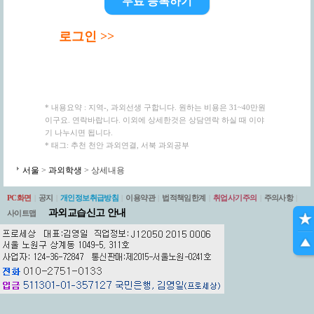
무료 등록하기
로그인 >>
* 내용요약 : 지역-, 과외선생 구합니다. 원하는 비용은 31~40만원
이구요. 연락바랍니다. 이외에 상세한것은 상담연락 하실 때 이야
기 나누시면 됩니다.
* 태그: 추천 천안 과외연결, 서북 과외공부
서울
>
과외학생
> 상세내용
PC화면
|
공지
|
개인정보취급방침
|
이용약관
|
법적책임한계
|
취업사기주의
|
주의사항
|
과외교습신고 안내
사이트맵