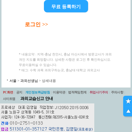
무료 등록하기
로그인 >>
* 내용요약 : 지역-충남 천안시, 충남 아산시에서 방문교사가 과외
개인 지도를 희망합니다. 상세한 사항은 로그인 후 확인하십시요.
무료이용하실 수 있습니다.
* 태그: 수학 과목 과외구하는곳, 충남대 대학교 과외교사
서울
>
과외선생님
> 상세내용
PC화면
|
공지
|
개인정보취급방침
|
이용약관
|
법적책임한계
|
취업사기주의
|
주의사항
|
과외교습신고 안내
사이트맵