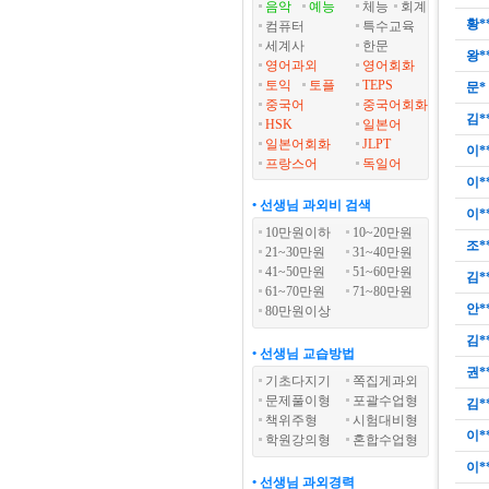
음악
예능
체능
회계
황*
컴퓨터
특수교육
세계사
한문
왕*
영어과외
영어회화
토익
토플
TEPS
문*
중국어
중국어회화
김*
HSK
일본어
일본어회화
JLPT
이*
프랑스어
독일어
이*
• 선생님 과외비 검색
이*
10만원이하
10~20만원
조*
21~30만원
31~40만원
41~50만원
51~60만원
김*
61~70만원
71~80만원
안*
80만원이상
김*
• 선생님 교습방법
권*
기초다지기
쪽집게과외
문제풀이형
포괄수업형
김*
책위주형
시험대비형
이*
학원강의형
혼합수업형
이*
• 선생님 과외경력