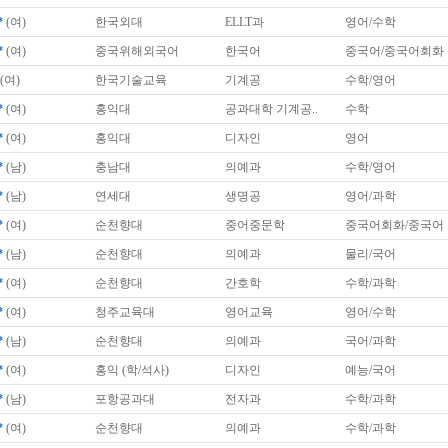
*
(여)
한국외대
ELLT과
영어/수학
*
(여)
중국위해외국어
한국어
중국어/중국어회화
(여)
한국기술교육
기계공
수학/영어
*
(여)
홍익대
공과대학 기계공..
수학
*
(여)
홍익대
디자인
영어
*
(남)
충남대
의예과
수학/영어
*
(남)
연세대
생명공
영어/과학
*
(여)
순천향대
중어중문학
중국어회화/중국어
*
(남)
순천향대
의예과
물리/국어
*
(여)
순천향대
간호학
수학/과학
*
(여)
청주교육대
영어교육
영어/수학
*
(남)
순천향대
의예과
국어/과학
*
(여)
홍익 (학/석사)
디자인
예능/국어
*
(남)
포항공과대
전자과
수학/과학
*
(여)
순천향대
의예과
수학/과학