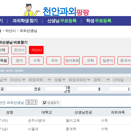
천안과외
팡팡
기
|
과외학생
찾기
|
선생님
무료등록
|
학생
무료등록
울
>
아산시
>
과외선생님
과외선생님 바로찾기
지역
천안시
아산시
목별
영어
수학
국어
영어회화
과학
일본어
중국어
천안 과외선생님
성명
대학교
선생님전공
과외과목
*
(여)
공주사범대
물리교육
수학
*
(남)
서울대
통계학
수학