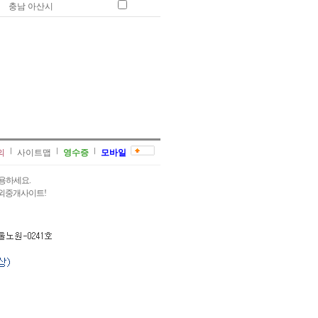
충남 아산시
의
사이트맵
영수증
모바일
용하세요.
과외중개사이트!