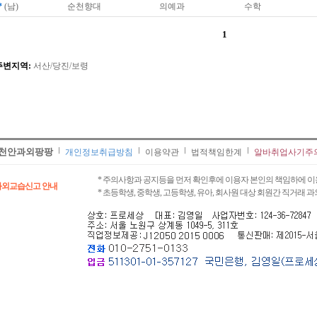
*
(남)
순천향대
의예과
수학
1
주변지역:
서산/당진/보령
천안과외팡팡
개인정보취급방침
이용약관
법적책임한계
알바취업사기주
* 주의사항과 공지등을 먼저 확인후에 이용자 본인의 책임하에 이
과외교습신고 안내
* 초등학생, 중학생, 고등학생, 유아, 회사원 대상 회원간 직거래 