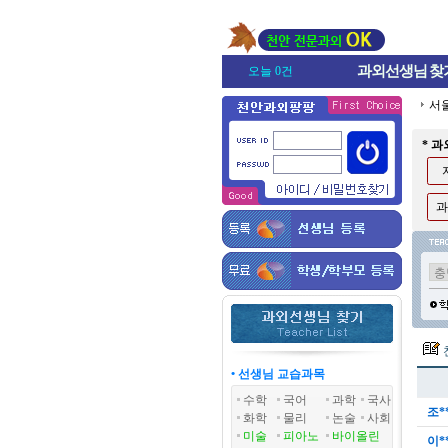
과외선생님
찾
오늘 0건
서
* 
과
• 선생님 교습과목
수학
국어
과학
국사
조*
화학
물리
논술
사회
미술
피아노
바이올린
이*