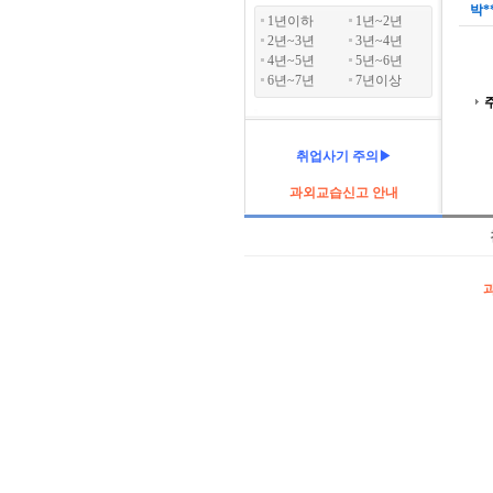
박*
1년이하
1년~2년
2년~3년
3년~4년
4년~5년
5년~6년
6년~7년
7년이상
취업사기 주의▶
과외교습신고 안내